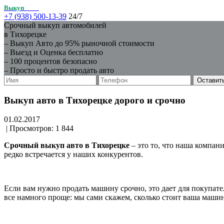
Выкуп
авто
+7 (938) 500-13-39
24/7
Срочный выкуп автомобилей
в Тихорецке
– Выкуп Авто до 95% рыночной стоимости
– Выезд и Оценка бесплатно
– 100 процентов безопасно
– Просто и быстро продать авто
Выкуп авто в Тихорецке дорого и срочно
01.02.2017
|
Просмотров: 1 844
Срочный выкуп авто в Тихорецке
– это то, что наша компан
редко встречается у наших конкурентов.
Если вам нужно продать машину срочно, это дает для покупате
все намного проще: мы сами скажем, сколько стоит ваша машин