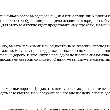
ть намного более выгодную цену, чем при обращении к нашим к
ого, как оценка будет завершена, дело останется за юридическо
. Для этого вам нужно будет предоставить ему страховку на ма
нию, выдать наличными или осуществить банковский перевод на
возможно. Но у нас, при поддержке высококлассных специалисто
орецке дорого. В этом случае процедура полностью аналогична 
 продать ее невероятно сложно. С нами же вы сможете конвертир
Тихорецке дорого. Продавать машину после аварии – тоже дело
одать авто быстро, но и получить за него вполне цену, вполне а
все они остались довольны. Сегодня к нам уже приходят люди, к