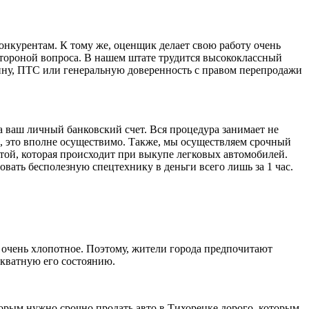
онкурентам. К тому же, оценщик делает свою работу очень
й стороной вопроса. В нашем штате трудится высококлассный
шину, ПТС или генеральную доверенность с правом перепродажи
 ваш личный банковский счет. Вся процедура занимает не
в, это вполне осуществимо. Также, мы осуществляем срочный
той, которая происходит при выкупе легковых автомобилей.
овать бесполезную спецтехнику в деньги всего лишь за 1 час.
 очень хлопотное. Поэтому, жители города предпочитают
декватную его состоянию.
оторым нужно срочно продать авто в Тихорецке дорого, которым